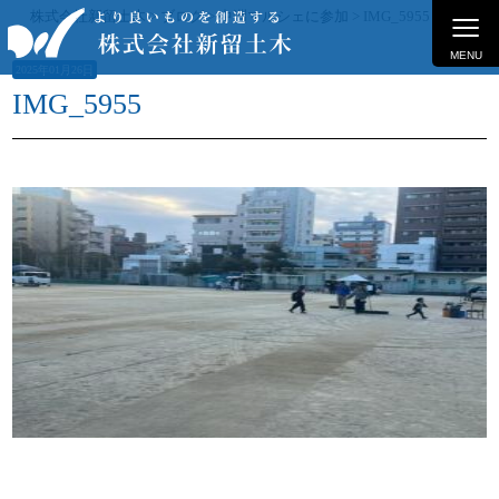
≡
株式会社新留土木
>
ブログ
>
中洲マルシェに参加
>
IMG_5955
MENU
2025年01月26日
IMG_5955