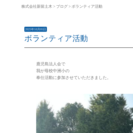
株式会社新留土木
>
ブログ
>
ボランティア活動
2025年10月05日
ボランティア活動
鹿児島法人会で
我が母校中洲小の
奉仕活動に参加させていただきました。