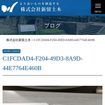
≡
MENU
ブログ
株式会社新留土木
>
C1FCDAD4-F204-49D3-8A9D-44E7764E460B
2019年11月02日
C1FCDAD4-F204-49D3-8A9D-
44E7764E460B