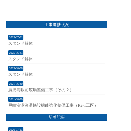
Service
Topics
Recruit
Company
事業内容
お知らせ
採用情報
企業情報
工事進捗状況
2025-07-01
スタンド解体
2025-06-23
スタンド解体
2025-06-06
スタンド解体
2021-06-30
鹿児島駅前広場整備工事（その２）
2021-06-30
戸崎漁港漁港施設機能強化整備工事（R2-1工区）
新着記事
2026-07-13