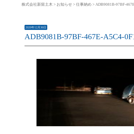
株式会社新留土木
>
お知らせ
>
仕事納め
>
ADB9081B-97BF-467
2020年12月30日
ADB9081B-97BF-467E-A5C4-0