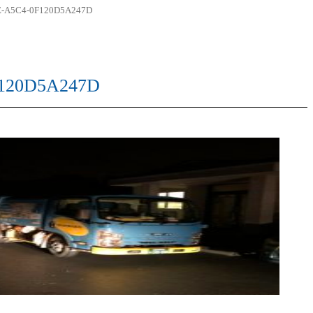
E-A5C4-0F120D5A247D
Progress
工事進捗
F120D5A247D