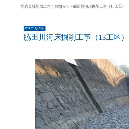
株式会社新留土木
>
お知らせ
>
脇田川河床掘削工事（13工区）
2021年12月23日
脇田川河床掘削工事（13工区）