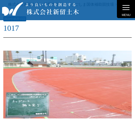
≡
株式会社新留土木
>
工事進捗情報
>
かごしま国体補助競技場
>
1017
MENU
2020年06月15日
1017